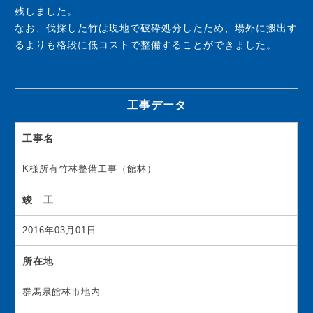
残しました。
なお、伐採した竹は現地で破砕処分したため、場外に搬出す
るよりも格段に低コストで整備することができました。
工事データ
工事名
K様所有竹林整備工事（館林）
竣 工
2016年03月01日
所在地
群馬県館林市地内