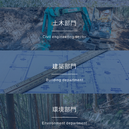
土木部門
Civil engineering sector
建築部門
Building department
環境部門
Environment department